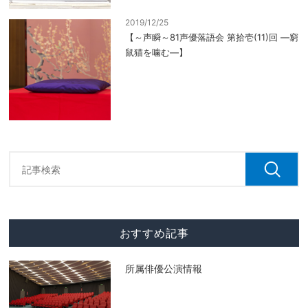
2019/12/25
【～声瞬～81声優落語会 第拾壱(11)回 ―窮
鼠猫を噛む―】
おすすめ記事
所属俳優公演情報