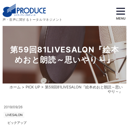
MENU
声・音声に関するトータルマネジメント
第59回81LIVESALON『絵本
めおと朗読～思いやり～』
ホーム
>
PICK UP
> 第59回81LIVESALON『絵本めおと朗読～思い
やり～』
2019/09/26
LIVESALON
ピックアップ