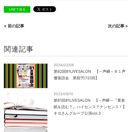
LINEで送る
< 前の記事
次の記事 >
関連記事
2024/03/06
第62回81LIVESALON 【～声瞬～８１声
優落語会 第拾弐(12)回】
2023/09/10
第61回81LIVESALON 【～声瞬～『黄表
紙を読む？』ハイセンス？ナンセンス！】
キヨさんグループ公演vol.3