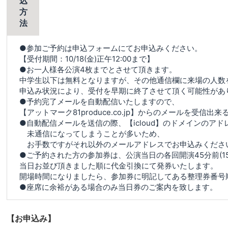
込
方
法
●参加ご予約は申込フォームにてお申込みください。
【受付期間：10/18(金)正午12:00まで】
●お一人様各公演4枚までとさせて頂きます。
中学生以下は無料となりますが、その他通信欄に来場の人数
申込み状況により、受付を早期に終了させて頂く可能性があ
●予約完了メールを自動配信いたしますので、
【アットマーク81produce.co.jp】からのメールを受信
●自動配信メールを送信の際、【icloud】のドメインのアド
未通信になってしまうことが多いため、
お手数ですがそれ以外のメールアドレスでお申込みくださ
●ご予約された方の参加券は、公演当日の各回開演45分前(15:
当日お並び頂きました順に代金引換にて発券いたします。
開場時間になりましたら、参加券に明記してある整理券番号
●座席に余裕がある場合のみ当日券のご案内を致します。
【お申込み】