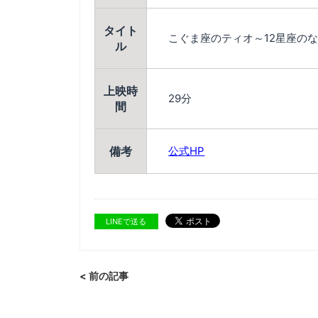
タイト
こぐま座のティオ～12星座のな
ル
上映時
29分
間
備考
公式HP
LINEで送る
< 前の記事