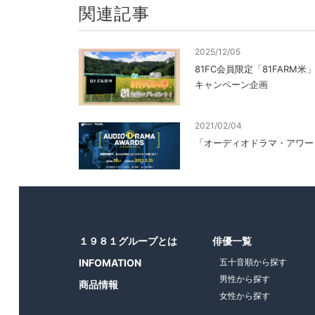
関連記事
2025/12/05
81FC会員限定「81FARM
キャンペーン企画
2021/02/04
「オーディオドラマ・アワー
１９８１グループとは
俳優一覧
INFOMATION
五十音順から探す
男性から探す
商品情報
女性から探す