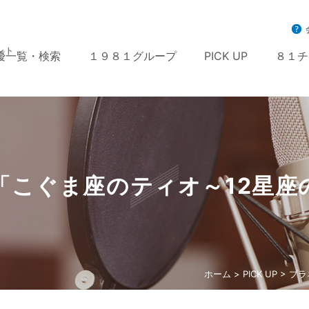
ント
優一覧・検索
１９８１グループ
PICK UP
８１チ
「こぐま座のティオ～12星座
ホーム
>
PICK UP
> プ