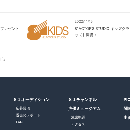
2022/11/15
米」プレゼント
81ACTOR’S STUDIO キッズク
ッズ】開講！
ド」
８１オーディション
８１チャンネル
PI
応募要項
声優ミュージアム
関
過去のレポート
施設概要
出
FAQ
アクセス