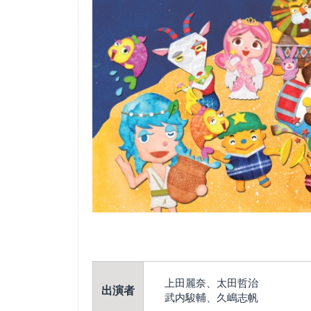
上田麗奈、太田哲治
出演者
武内駿輔、久嶋志帆