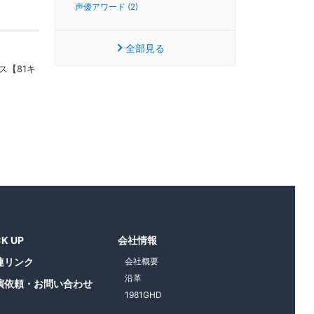
声優アワード (2)
全部見る
ラス【81キ
CK UP
会社情報
連リンク
会社概要
沿革
演依頼・お問い合わせ
1981GHD