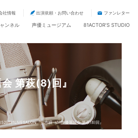
会社情報
出演依頼・お問い合わせ
ファンレター
ャンネル
声優ミュージアム
81ACTOR'S STUDIO
会 第萩(8)回』
第52回81LIVESALON『～声瞬～81声優落語会 第萩(8)回』