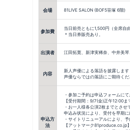
会場
81LIVE SALON (BOF5笹塚 6階)
当日前売ともに1,500円（全席自
参加費
＊当日券販売あり。
出演者
江田拓寛、新津実稀奈、中井美琴
新人声優による落語を披露します
内容
声優ならではの落語にご期待くだ
・参加ご予約は申込フォームにて
【受付期間：9/7(金)正午12:00
・お一人様各公演2枚までとさせ
申込み状況により、受付を早期に
申込方
・サイトリニューアルにより、予
法
【アットマーク81produce.