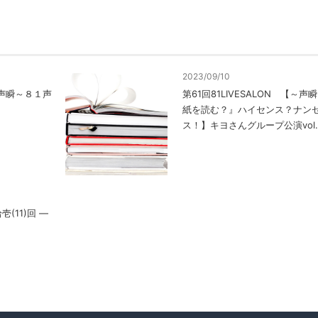
2023/09/10
【～声瞬～８１声
第61回81LIVESALON 【～
紙を読む？』ハイセンス？ナン
ス！】キヨさんグループ公演vol.
(11)回 ―