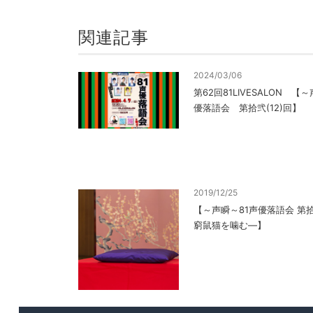
関連記事
2024/03/06
第62回81LIVESALON 
優落語会 第拾弐(12)回】
2019/12/25
【～声瞬～81声優落語会 第拾壱
窮鼠猫を噛む―】