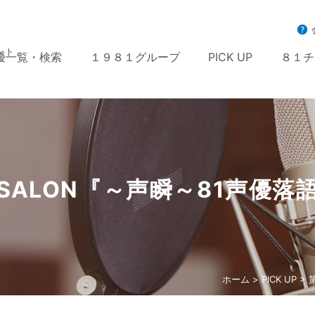
ント
優一覧・検索
１９８１グループ
PICK UP
８１チ
VESALON『～声瞬～81声優落語
ホーム
>
PICK UP
> 