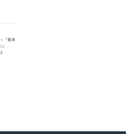
声瞬～『黄表
セン
3