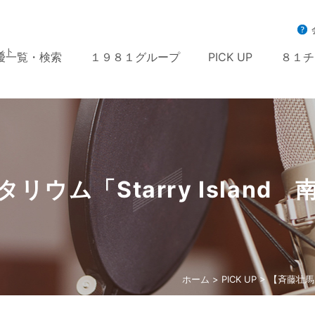
ント
優一覧・検索
１９８１グループ
PICK UP
８１チ
ウム「Starry Islan
ホーム
>
PICK UP
> 【斉藤壮馬