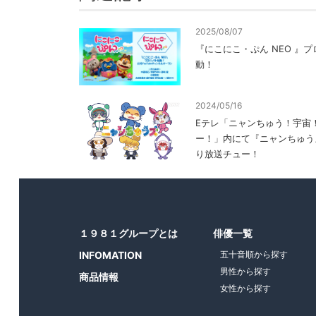
2025/08/07
『にこにこ・ぷん NEO 』
動！
2024/05/16
Eテレ「ニャンちゅう！宇宙
ー！」内にて『ニャンちゅう
り放送チュー！
１９８１グループとは
俳優一覧
INFOMATION
五十音順から探す
男性から探す
商品情報
女性から探す