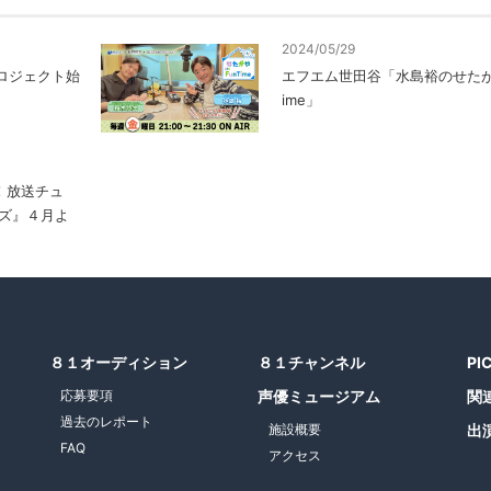
2024/05/29
プロジェクト始
エフエム世田谷「水島裕のせたがや
ime」
！放送チュ
ズ』４月よ
８１オーディション
８１チャンネル
PI
応募要項
声優ミュージアム
関
過去のレポート
施設概要
出
FAQ
アクセス