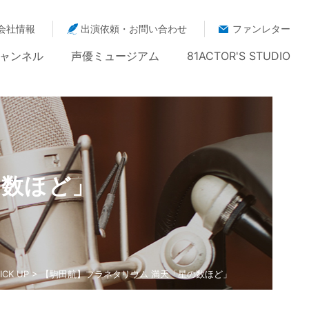
会社情報
出演依頼・お問い合わせ
ファンレター
ャンネル
声優ミュージアム
81ACTOR'S STUDIO
の数ほど」
ICK UP
> 【駒田航】プラネタリウム 満天「星の数ほど」