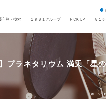
ント
優一覧・検索
１９８１グループ
PICK UP
８１チ
】プラネタリウム 満天「星
ホーム
>
P