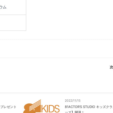
ウム
次
2022/11/15
米」プレゼント
81ACTOR’S STUDIO キッズク
ッズ】開講！