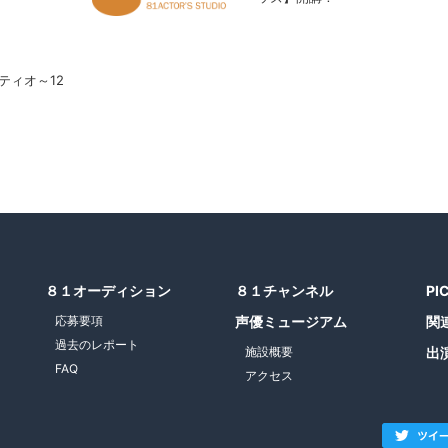
ティオ～12
８１オーディション
８１チャンネル
PI
応募要項
声優ミュージアム
関
過去のレポート
施設概要
出
FAQ
アクセス