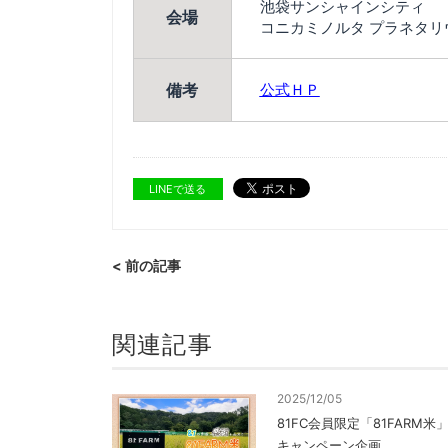
池袋サンシャインシティ
会場
コニカミノルタ プラネタリ
備考
公式ＨＰ
LINEで送る
< 前の記事
関連記事
2025/12/05
81FC会員限定「81FARM
キャンペーン企画