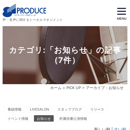
MENU
声・音声に関するトータルマネジメント
カテゴリ:「お知らせ」の記事
（7件）
ホーム
>
PICK UP
> アーカイブ：お知らせ
番組情報
LIVESALON
スタッフブログ
リリース
イベント情報
お知らせ
所属俳優公演情報
新しい順 |
古い順